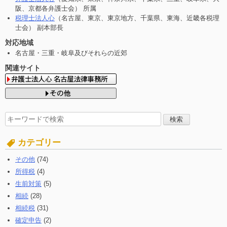
阪、京都各弁護士会） 所属
税理士法人心
（名古屋、東京、東京地方、千葉県、東海、近畿各税理
士会） 副本部長
対応地域
名古屋・三重・岐阜及びそれらの近郊
関連サイト
検
索
す
カテゴリー
る:
その他
(74)
所得税
(4)
生前対策
(5)
相続
(28)
相続税
(31)
確定申告
(2)