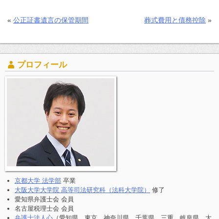
«
公正証書遺言の保管期間
葬式費用と債務控除
»
プロフィール
京都大学 法学部
卒業
大阪大学大学院 高等司法研究科（法科大学院）
修了
愛知県弁護士会 会員
名古屋税理士会 会員
弁護士法人心
（愛知県、東京、神奈川県、千葉県、三重、岐阜県、大