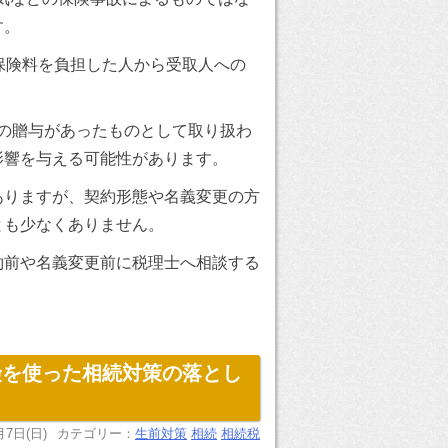
す。
保険料を負担した人から受取人への
円の贈与があったものとして取り扱わ
影響を与える可能性があります。
ありますが、契約形態や名義変更の方
とも少なくありません。
約前や名義変更前に税理士へ相談する
険を使った相続対策の落とし
月7日(日)
カテゴリー：
生前対策
相続
相続税