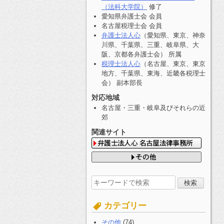
（法科大学院）
修了
愛知県弁護士会 会員
名古屋税理士会 会員
弁護士法人心
（愛知県、東京、神奈
川県、千葉県、三重、岐阜県、大
阪、京都各弁護士会） 所属
税理士法人心
（名古屋、東京、東京
地方、千葉県、東海、近畿各税理士
会） 副本部長
対応地域
名古屋・三重・岐阜及びそれらの近
郊
関連サイト
検
索
す
カテゴリー
る:
その他
(74)