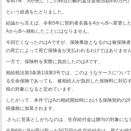
令和7年 Aが死亡（この時点の解約返戻金相当額450万円
という経過をたどりました。
結論から言えば、令和5年に契約者名義をAからBへ変更し
AからBへ移転したことにはなりません。
今回亡くなったのはAですが、保険事故となるのは被保険者
の死亡によって死亡保険金が支払われるわけではありませ
一方で、保険料を実際に負担したのはAです。
相続税法第3条第1項第3号では、このようなケースについ
る生命保険であっても、被相続人が負担した保険料に対応
税の対象になると定めています。
したがって、本件ではAの相続開始時における保険契約の評
税価格に加算されます。
さらに見落としがちなのは、生存給付金は贈与の対象にな
令和6年にBが受け取った50万円の生存給付金は、死亡や