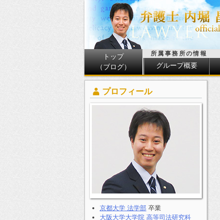
所属事務所の情報
トップ
グループ概要
（ブログ）
プロフィール
京都大学 法学部
卒業
大阪大学大学院 高等司法研究科