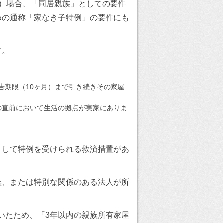
）場合、「同居親族」としての要件
めの通称「家なき子特例」の要件にも
す。
告期限（10ヶ月）まで引き続きその家屋
の直前において生活の拠点が実家にありま
として特例を受けられる救済措置があ
族、または特別な関係のある法人が所
いたため、「3年以内の親族所有家屋