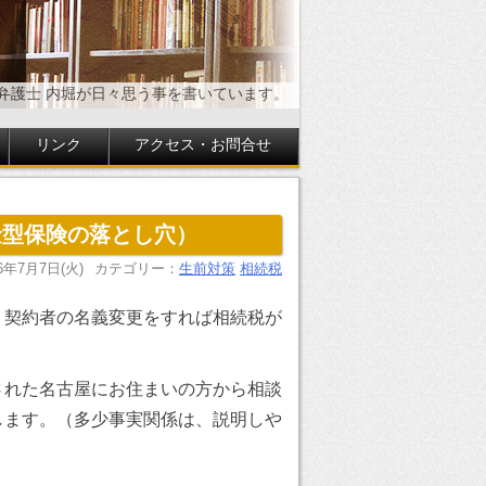
弁護士 内堀が日々思う事を書いています。
リンク
アクセス・お問合せ
金型保険の落とし穴）
26年7月7日(火)
カテゴリー：
生前対策
相続税
、契約者の名義変更をすれば相続税が
された名古屋にお住まいの方から相談
します。（多少事実関係は、説明しや