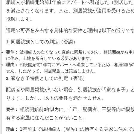
相続人が相続開始前1年前にアパートへ引越した（別居した
を満たさなくなります。また、別居親族が適用を受けるた
抵触します。
適用の可否を左右する具体的な要件と理由は以下の通りで
同居親族としての判定（否認）
1.
要件：
被相続人の亡くなった直前に
同居
しており、相続開始から申
に住み、土地を所有している必要があります。
理由：
相続開始前1年前にアパートへ退去しているため、相続開始
せん。したがって、同居親族には該当しません。
家なき子特例としての判定（否認）
2.
配偶者や同居親族がいない場合、別居親族が「家なき子」
ります。しかし、以下の要件を満たせません。
相続開始前
に、自己、配偶者、三親等内の親
要件：
3年以内
有する家屋に住んだことがないこと。
1年前まで被相続人（親族）の所有する実家に住んで
理由：