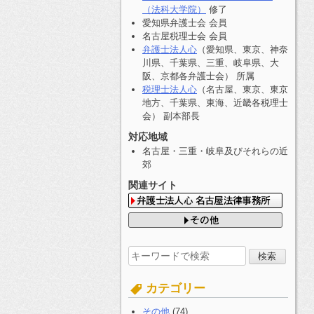
（法科大学院）
修了
愛知県弁護士会 会員
名古屋税理士会 会員
弁護士法人心
（愛知県、東京、神奈
川県、千葉県、三重、岐阜県、大
阪、京都各弁護士会） 所属
税理士法人心
（名古屋、東京、東京
地方、千葉県、東海、近畿各税理士
会） 副本部長
対応地域
名古屋・三重・岐阜及びそれらの近
郊
関連サイト
検
索
す
カテゴリー
る:
その他
(74)